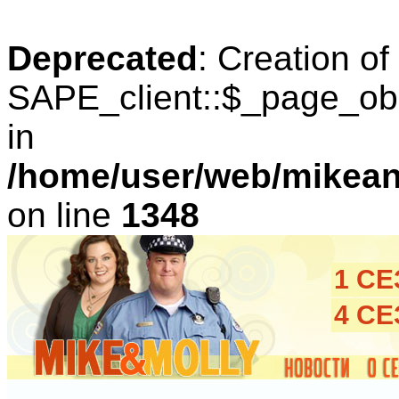
Deprecated
: Creation o
SAPE_client::$_page_obl
in
/home/user/web/mikean
on line
1348
1 С
4 С