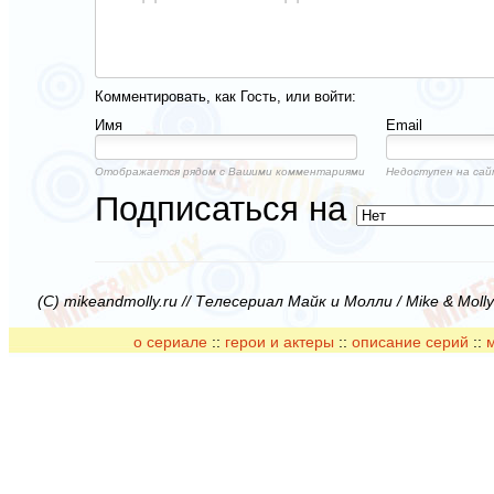
Комментировать, как Гость, или войти:
Имя
Email
Отображается рядом с Вашими комментариями
Недоступен на сай
Подписаться на
(C) mikeandmolly.ru // Телесериал Майк и Молли / Mike & Moll
о сериале
::
герои и актеры
::
описание серий
::