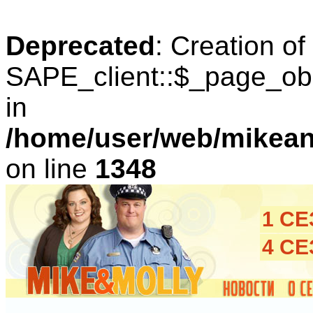
Deprecated
: Creation o
SAPE_client::$_page_obl
in
/home/user/web/mikean
on line
1348
1 С
4 С