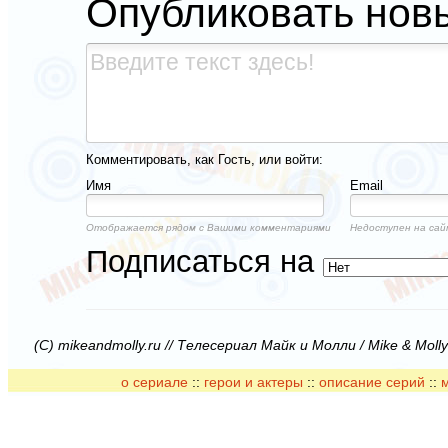
Опубликовать нов
Комментировать, как Гость, или войти:
Имя
Email
Отображается рядом с Вашими комментариями
Недоступен на сай
Подписаться на
(C) mikeandmolly.ru // Телесериал Майк и Молли / Mike & Moll
о сериале
::
герои и актеры
::
описание серий
::