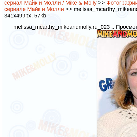
сериал Майк и Молли / Mike & Molly
>>
Фотографии
сериале Майк и Молли
>> melissa_mcarthy_mikeandm
341x499px, 57kb
melissa_mcarthy_mikeandmolly.ru_023 :: Просмо