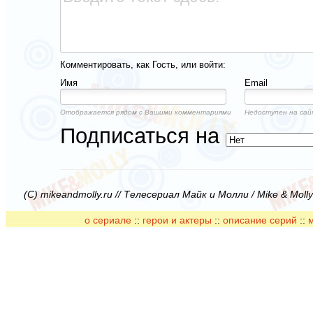
Комментировать, как Гость, или войти:
Имя
Email
Отображается рядом с Вашими комментариями
Недоступен на сай
Подписаться на
(C) mikeandmolly.ru // Телесериал Майк и Молли / Mike & Moll
о сериале
::
герои и актеры
::
описание серий
::