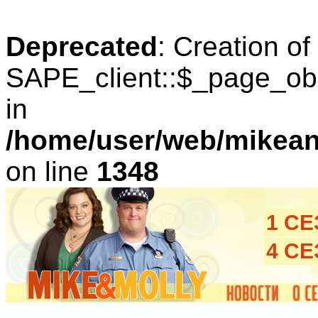
Deprecated
: Creation o
SAPE_client::$_page_obl
in
/home/user/web/mikean
on line
1348
1 С
4 С