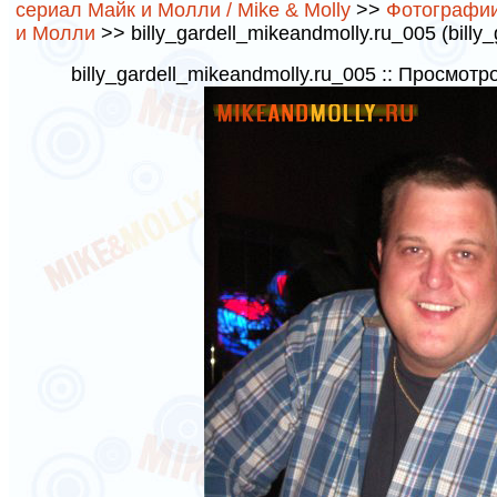
сериал Майк и Молли / Mike & Molly
>>
Фотографии 
и Молли
>> billy_gardell_mikeandmolly.ru_005 (billy
billy_gardell_mikeandmolly.ru_005 :: Просмотр