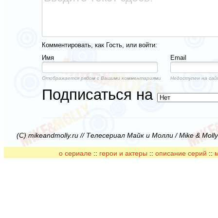
Комментировать, как Гость, или войти:
Имя
Email
Отображается рядом с Вашими комментариями
Недоступен на сай
Подписаться на
(C) mikeandmolly.ru // Телесериал Майк и Молли / Mike & Moll
о сериале
::
герои и актеры
::
описание серий
::