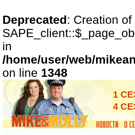
Deprecated
: Creation o
SAPE_client::$_page_obl
in
/home/user/web/mikean
on line
1348
1 С
4 С