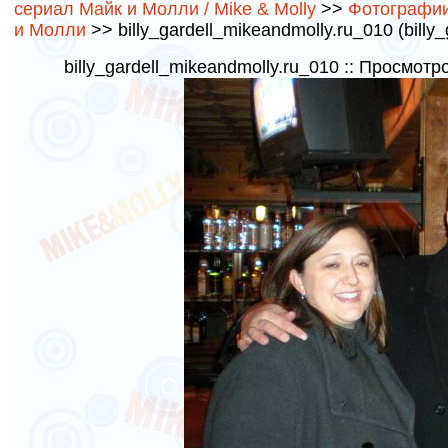
сериал Майк и Молли / Mike & Molly
>>
Фотографии 
и Молли
>> billy_gardell_mikeandmolly.ru_010 (billy
billy_gardell_mikeandmolly.ru_010 :: Просмотр