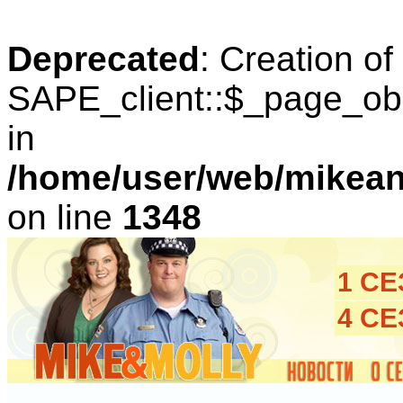
Deprecated
: Creation o
SAPE_client::$_page_obl
in
/home/user/web/mikean
on line
1348
1 С
4 С