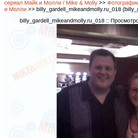
сериал Майк и Молли / Mike & Molly
>>
Фотографии 
и Молли
>> billy_gardell_mikeandmolly.ru_018 (billy
billy_gardell_mikeandmolly.ru_018 :: Просмотр