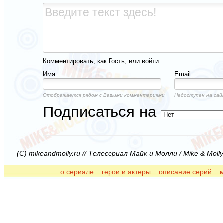
Комментировать, как Гость, или войти:
Имя
Email
Отображается рядом с Вашими комментариями
Недоступен на сай
Подписаться на
(C) mikeandmolly.ru // Телесериал Майк и Молли / Mike & Moll
о сериале
::
герои и актеры
::
описание серий
::