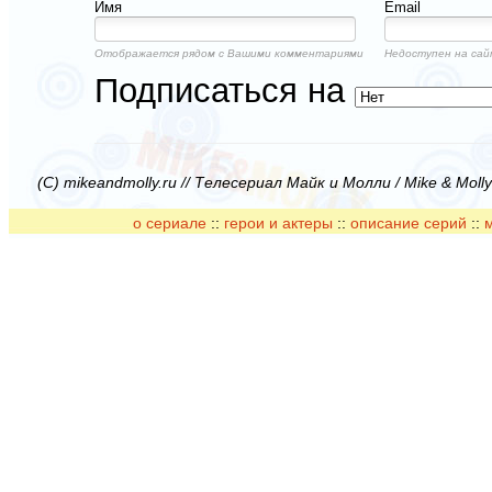
Имя
Email
Отображается рядом с Вашими комментариями
Недоступен на сай
Подписаться на
(C) mikeandmolly.ru // Телесериал Майк и Молли / Mike & Moll
о сериале
::
герои и актеры
::
описание серий
::