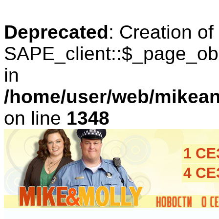
Deprecated
: Creation o
SAPE_client::$_page_obl
in
/home/user/web/mikean
on line
1348
1 С
4 С