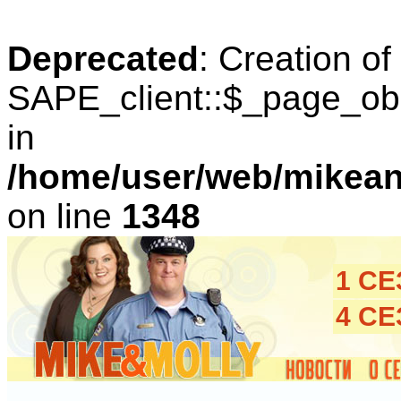
Deprecated
: Creation o
SAPE_client::$_page_obl
in
/home/user/web/mikean
on line
1348
1 С
4 С