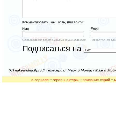
Комментировать, как Гость, или войти:
Имя
Email
Отображается рядом с Вашими комментариями
Недоступен на сай
Подписаться на
(C) mikeandmolly.ru // Телесериал Майк и Молли / Mike & Moll
о сериале
::
герои и актеры
::
описание серий
::