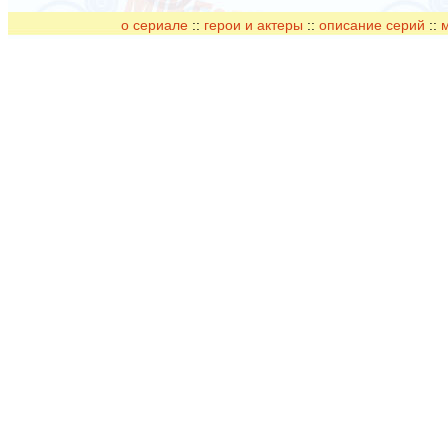
о сериале
::
герои и актеры
::
описание серий
::