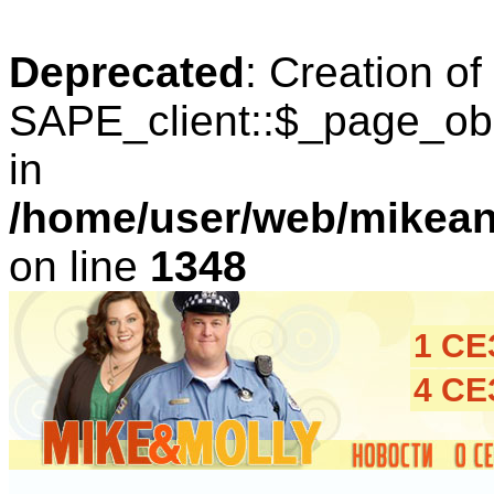
Deprecated
: Creation o
SAPE_client::$_page_obl
in
/home/user/web/mikean
on line
1348
1 С
4 С