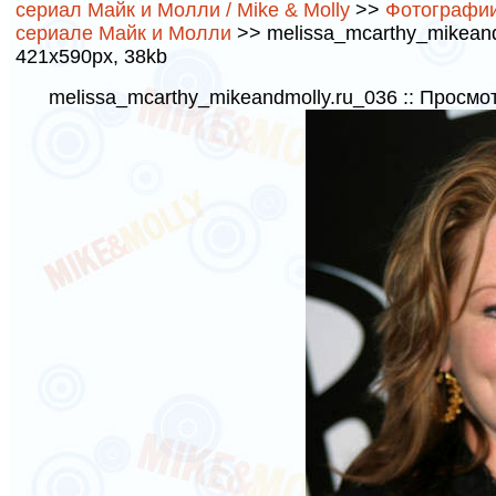
сериал Майк и Молли / Mike & Molly
>>
Фотографии
сериале Майк и Молли
>> melissa_mcarthy_mikeandm
421x590px, 38kb
melissa_mcarthy_mikeandmolly.ru_036 :: Просмо