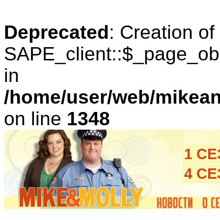
Deprecated
: Creation o
SAPE_client::$_page_obl
in
/home/user/web/mikean
on line
1348
1 С
4 С