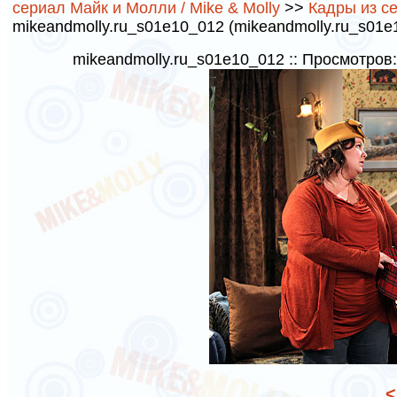
сериал Майк и Молли / Mike & Molly
>>
Кадры из се
mikeandmolly.ru_s01e10_012 (mikeandmolly.ru_s01e1
mikeandmolly.ru_s01e10_012 :: Просмотров
<